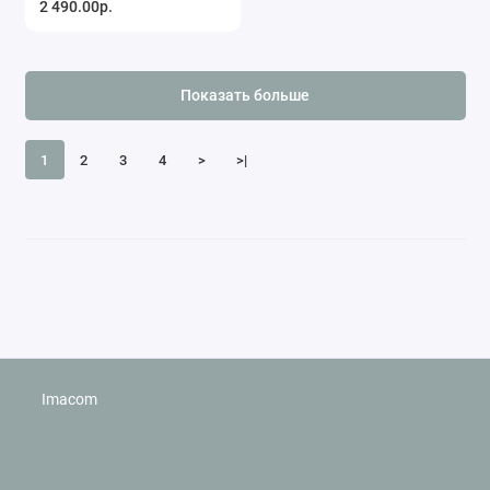
2 490.00р.
4200K, Черный
IL.0010.0103-30-4200-BK
Показать больше
1
2
3
4
>
>|
Imacom