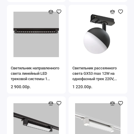
4200
IL.0010.2192-4200
Светильник направленного
Светильник рассеянного
света линейный LED
света GX53 max 12W на
трековой системы 1
однофазный трек 220V,
фазный трек 220В, 20Вт,
Черный IL.0010.0022-BK
2 900.00р.
1 220.00р.
4200K, Черный
IL.0010.2193-4200