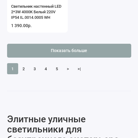
Светильник настенный LED
2*3W 4000K Белый 220V
IP54 IL.0014.0005 WH
1 390.00р.
Показать больше
1
2
3
4
5
>
>|
Элитные уличные
светильники для