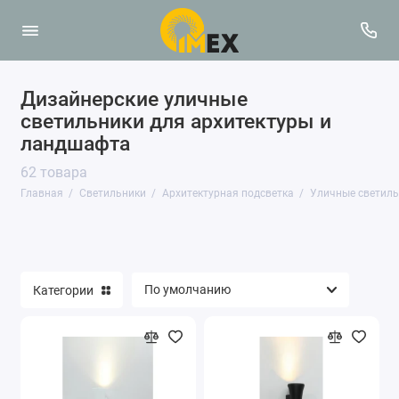
Дизайнерские уличные
Архитектурная подсветка
светильники для архитектуры и
Встраиваемые светильники
ландшафта
62 товара
Карданные светильники
Главная
Светильники
Архитектурная подсветка
Уличные светиль
Подсветка картин, витрин
Категории