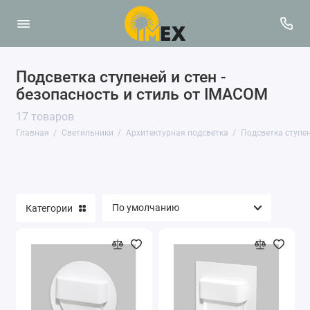
Подсветка ступеней и стен -
Архитектурная подсветка
безопасность и стиль от IMACOM
Встраиваемые светильники
17 товаров
Главная
Светильники
Архитектурная подсветка
Подсветка ступен
Карданные светильники
Подсветка картин, витрин
Категории