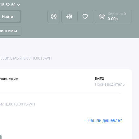
515-52-50
Корзина
0
Найти
0.00р.
системы
 50Вт, Белый IL.0010.0015-WH
IMEX
сравнение
Производитель
а: IL.0010.0015-WH
Нашли дешевле?