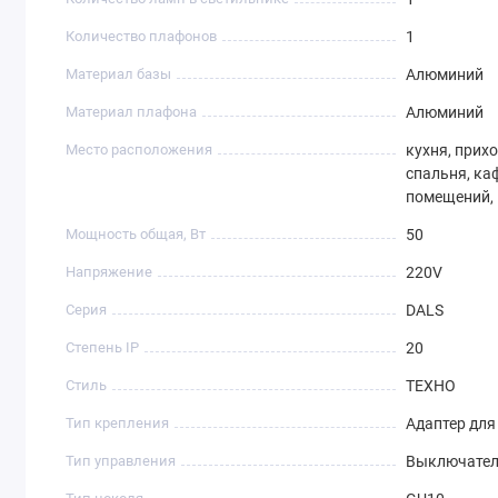
Количество плафонов
1
Материал базы
Алюминий
Материал плафона
Алюминий
Место расположения
кухня, прихо
спальня, ка
помещений,
Мощность общая, Вт
50
Напряжение
220V
Серия
DALS
Степень IP
20
Стиль
ТЕХНО
Тип крепления
Адаптер дл
Тип управления
Выключате