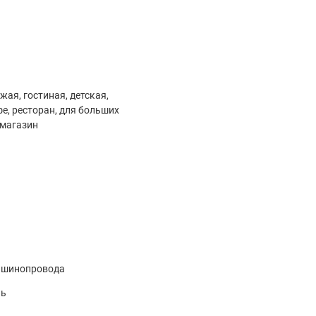
жая, гостиная, детская,
фе, ресторан, для больших
 магазин
я шинопровода
ль