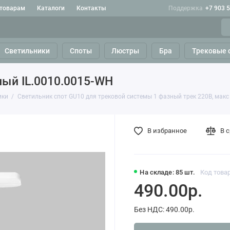
 товарам
Каталоги
Контакты
Поддержка
+7 903 
Светильники
Споты
Люстры
Бра
Трековые 
лый IL.0010.0015-WH
ики
Светильник спот GU10 для трековой системы 1 фазный трек 220В, макс
В избранное
В 
На складе: 85 шт.
Код товар
490.00р.
Без НДС: 490.00р.