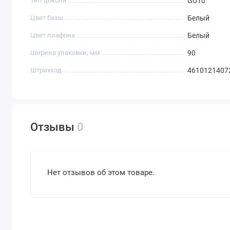
Тип цоколя
GU10
Цвет базы
Белый
Цвет плафона
Белый
Ширина упаковки, мм
90
Штрихкод
4610121407
Отзывы
0
Нет отзывов об этом товаре.