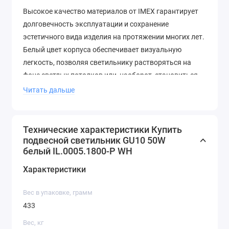
Высокое качество материалов от IMEX гарантирует
долговечность эксплуатации и сохранение
эстетичного вида изделия на протяжении многих лет.
Белый цвет корпуса обеспечивает визуальную
легкость, позволяя светильнику растворяться на
фоне светлых потолков или, наоборот, становиться
стильным графичным элементом на темном фоне.
Читать дальше
В интернет-магазине lymhome.ru вы можете
приобрести данный светильник, обеспечив своему
Технические характеристики Купить
дому профессиональное световое решение. Мы
подвесной светильник GU10 50W
позаботимся о том, чтобы ваш заказ был доставлен
белый IL.0005.1800-P WH
максимально оперативно. Для всех наших клиентов
Характеристики
осуществляется доставка по России, что позволяет
радовать себя качественным освещением из любой
Вес в упаковке, грамм
точки страны.
433
Вес, кг