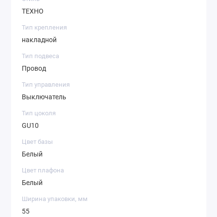
ТЕХНО
Тип крепления
накладной
Тип подвеса
Провод
Тип управления
Выключатель
Тип цоколя
GU10
Цвет базы
Белый
Цвет плафона
Белый
Ширина упаковки, мм
55