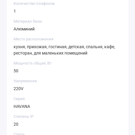
Количество плафонов
1
Материал базы
Алюминий
Место расположения
кухня, прихожая, гостиная, детская, спальня, кафе,
ресторан, для маленьких помещений
Мощность общая, Вт
50
Напряжение
220V
Серия
HAVANA
Степень IP
20
Стиль